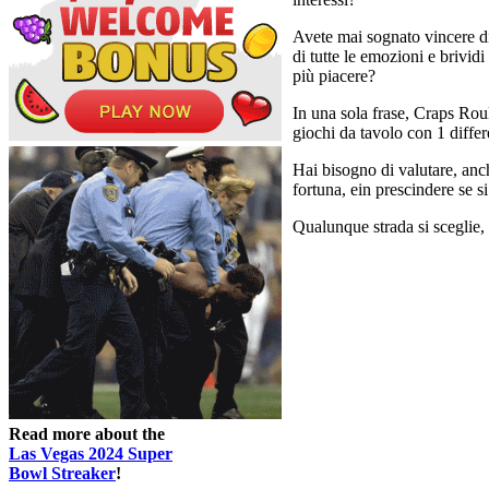
Avete mai sognato vincere di
di tutte le emozioni e brivid
più piacere?
In una sola frase, Craps Rou
giochi da tavolo con 1 differ
Hai bisogno di valutare, anc
fortuna, ein prescindere se s
Qualunque strada si sceglie, 
Read more about the
Las Vegas 2024 Super
Bowl Streaker
!