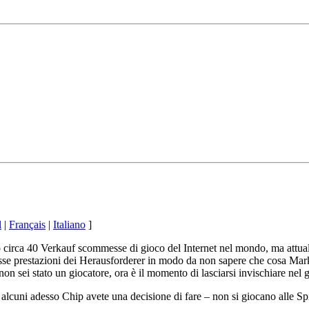
l
|
Français
|
Italiano
]
lo circa 40 Verkauf scommesse di gioco del Internet nel mondo, ma attual
stesse prestazioni dei Herausforderer in modo da non sapere che cosa Ma
 non sei stato un giocatore, ora è il momento di lasciarsi invischiare nel 
 alcuni adesso Chip avete una decisione di fare – non si giocano alle Sp