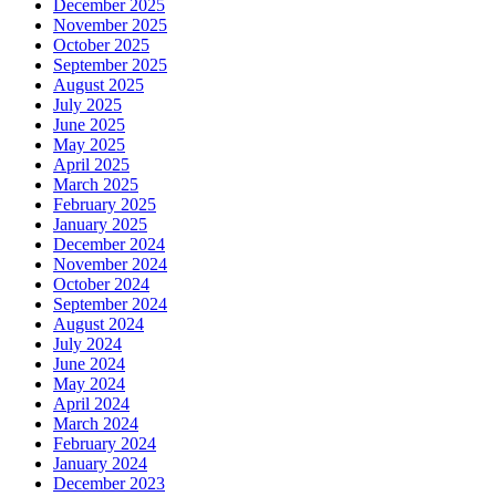
December 2025
November 2025
October 2025
September 2025
August 2025
July 2025
June 2025
May 2025
April 2025
March 2025
February 2025
January 2025
December 2024
November 2024
October 2024
September 2024
August 2024
July 2024
June 2024
May 2024
April 2024
March 2024
February 2024
January 2024
December 2023